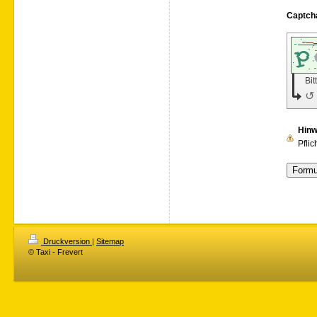
Bit
↺
Hinw
Pflic
Druckversion
|
Sitemap
© Taxi - Frevert